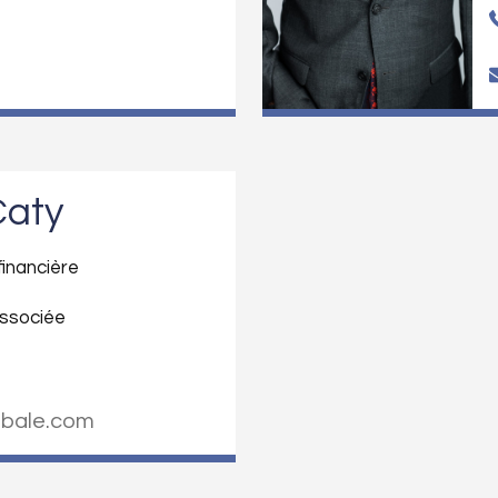
Caty
financière
Associée
obale.com