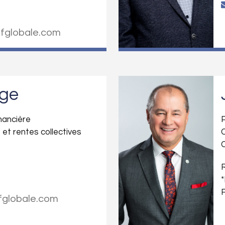
fglobale.com
nge
inancière
P
 et rentes collectives
C
C
R
*
fglobale.com