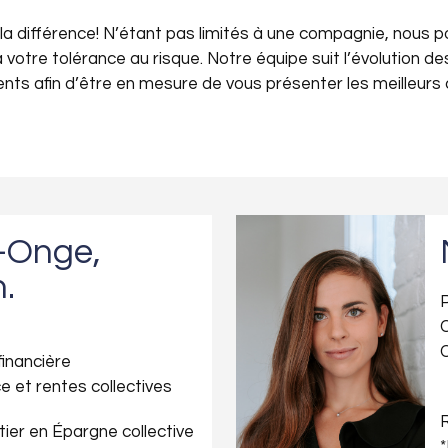
e la différence! N’étant pas limités à une compagnie, nous p
à votre tolérance au risque. Notre équipe suit l’évolution
ts afin d’être en mesure de vous présenter les meilleurs 
t-Onge,
n.
P
C
C
financière
e et rentes collectives
R
ier en Épargne collective
*